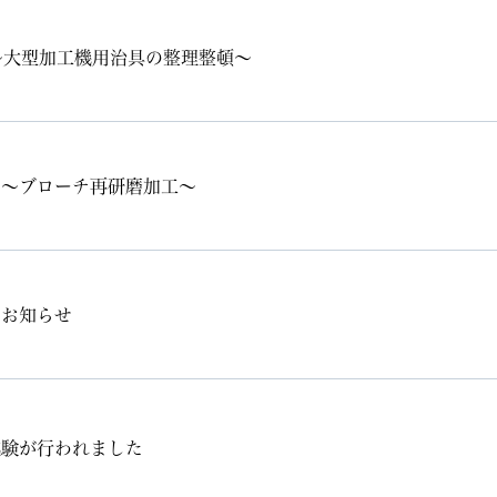
～大型加工機用治具の整理整頓～
 ～ブローチ再研磨加工～
のお知らせ
試験が行われました