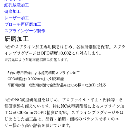
細孔放電加工
研磨加工
レーザー加工
ブローチ再研磨加工
スプラインゲージ製作
研磨加工
5台のスプライン加工専用機をはじめ、各種研削盤を保有。スプラ
インプラグゲージはOPD精度±0.002にも対応します。
※諸元により対応可能精度は変化します。
5台の専用設備による超高精度スプライン加工
OPD精度は±0.002mmまで対応可能
平面研削盤、成型研削盤で金型部品をはじめ様々な加工に対応
5台のNC成型研削盤をはじめ、プロファイル・平面・円筒等・各
種研削盤を備えています。特にNC成型研削盤によるスプライン加
工は±0.002mmのOPD精度に対応。スプラインプラグゲージをは
じめとした加工品は、品質・納期・価格のバランスで多くのユー
ザー様から高い評価を頂いています。