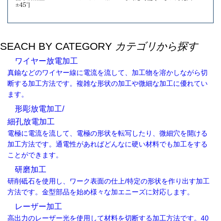
±45°]
SEACH BY CATEGORY
カテゴリから探す
ワイヤー放電加工
真鍮などのワイヤー線に電流を流して、加工物を溶かしながら切
断する加工方法です。複雑な形状の加工や微細な加工に優れてい
ます。
形彫放電加工/
細孔放電加工
電極に電流を流して、電極の形状を転写したり、微細穴を開ける
加工方法です。通電性があればどんなに硬い材料でも加工をする
ことができます。
研磨加工
研削砥石を使用し、ワーク表面の仕上/特定の形状を作り出す加工
方法です。金型部品を始め様々な加エニーズに対応します。
レーザー加工
高出力のレーザー光を使用して材料を切断する加工方法です。40