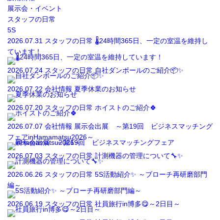
展示会・イベント
スタッフの日常
5S
2026.07.31
スタッフの日常
🌡️24時間365日、一定の室温を維持し
ています！
2026.07.24
スタッフの日常
自社ダンボールのご紹介📦✨
2026.07.22
会社情報
夏季休業のお知らせ
2026.07.20
スタッフの日常
ホイストのご紹介🍀
2026.07.07
会社情報
展示会出展 ～第19回 ビジネスマッチング
フェアinHamamatsu2026～
2026.07.03
スタッフの日常
計測機器の管理について🔧✨
2026.06.26
スタッフの日常
5S活動紹介✨ ～ブローチ再研磨部門
編～
2026.06.19
スタッフの日常
社員旅行in博多😋～2日目～